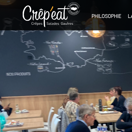
Skip
to
the
PHILOSOPHIE
L
content