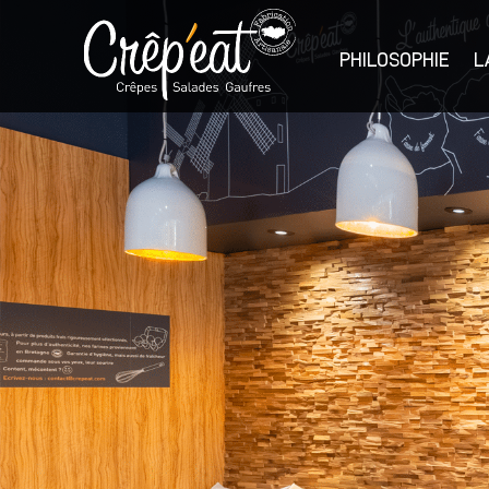
Skip
to
the
PHILOSOPHIE
L
content